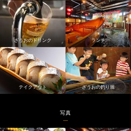
ざうおのドリンク
ランチ
テイクアウト
ざうおの釣り堀
写真