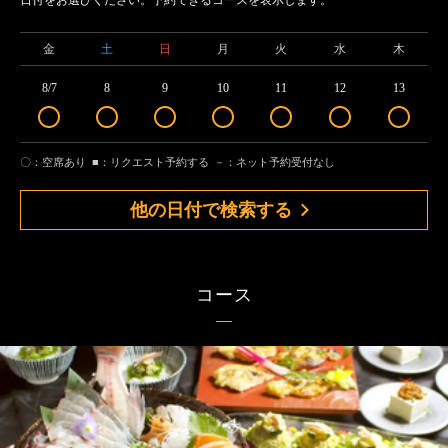
日付をお選びください。予約できるコースを表示します。
金
土
日
月
火
水
木
8/7
8
9
10
11
12
13
〇：空席あり
■：リクエスト予約する
－：ネット予約受付なし
他の日付で検索する
コース