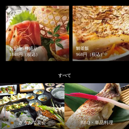
お刺身5種盛り
鯛釜飯
1848円（税込）
968円（税込）
すべて
ざうおで宴会
BBQ・単品料理