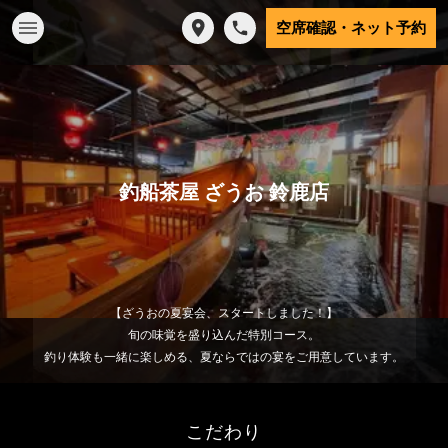
空席確認・ネット予約
釣船茶屋 ざうお 鈴鹿店
【ざうおの夏宴会、スタートしました！】
旬の味覚を盛り込んだ特別コース。
釣り体験も一緒に楽しめる、夏ならではの宴をご用意しています。
こだわり