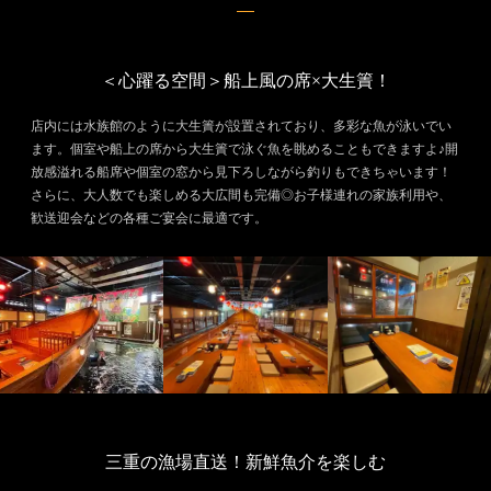
＜心躍る空間＞船上風の席×大生簀！
店内には水族館のように大生簀が設置されており、多彩な魚が泳いでい
ます。個室や船上の席から大生簀で泳ぐ魚を眺めることもできますよ♪開
放感溢れる船席や個室の窓から見下ろしながら釣りもできちゃいます！
さらに、大人数でも楽しめる大広間も完備◎お子様連れの家族利用や、
歓送迎会などの各種ご宴会に最適です。
三重の漁場直送！新鮮魚介を楽しむ