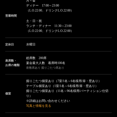
月～金
ディナー 17:00～23:00
（L.O.22:00、ドリンクL.O.22:00）
営業時間
土・日・祝
ランチ・ディナー 11:30～23:00
（L.O.22:00、ドリンクL.O.22:00）
水曜日
定休日
総席数 200席
座席数・
宴会最大人数 着席時100名
お席の種類
座敷席あり 掘りごたつ席あり
掘りごたつ個室あり（7室/1名～6名様用/扉・壁あり）
テーブル個室あり（1室/1名～6名様用/扉・壁あり）
掘りごたつ個室あり（11名～96名様用/パーティション仕切
個室
り）
※詳細はお問い合わせください
写真と情報を見る